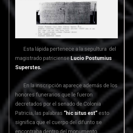
Esta lápida pertenece a la sepultura del
magistrado patriciense
Lucio Postumius
Superstes.
En la inscripción aparece además de los
honores funerarios que le fueron
decretados por el senado de Colonia
Patricia, las palabras
“hic situs est”
esto
significa que el cuerpo del difunto se
encontraba dentro del monumento.