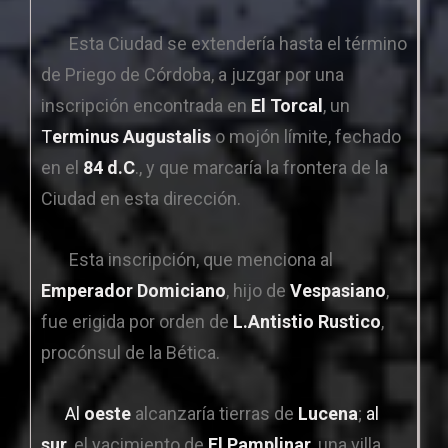
Esta Ciudad se extendería hasta el término
de Priego de Córdoba, a juzgar por una
inscripción encontrada en
El Torcal
, un
T
erminus Augustalis
o mojón límite, fechado
en el
84 d.C
., y que marcaría la frontera de la
Ciudad en esta dirección.
Esta inscripción, que menciona al
Emperador Domiciano
, hijo de
Vespasiano
,
fue erigida por orden de
L.Antistio Rustico
,
procónsul de la Bética.
Al
oeste
alcanzaría tierras de
Lucena
;
al
sur
, el yacimiento de
El Pamplinar
, una villa