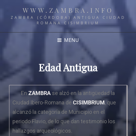
WWW.ZAMBRA.INFO
ZAMBRA (CÓRDOBA) ANTIGUA CIUDAD
ROMANA CISIMBRIUM
MENU
Edad Antigua
En
ZAMBRA
se alzó en la antigüedad la
Ciudad Ibero-Romana de
CISIMBRIUM
, que
alcanzó la categoría de Municipio en el
periodo Flavio, de lo que dan testimonio los
hallazgos arqueológicos.