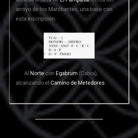
arroyo de los Marchantes, una base con
esta inscripción.
Al
Norte
con
Egabrum
(Cabra),
alcanzando el
Camino de Metedores
.