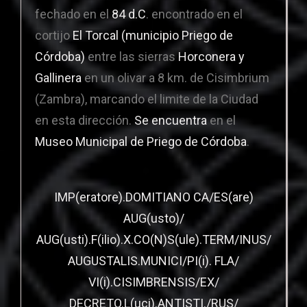
fechado en el
84 d.C
. encontrado en el
cortijo
El Torcal (municipio Priego de
Córdoba)
entre las sierras
Horconera y
Gallinera
en un olivar a 8 km. de Cisimbrium
(Zambra), marcando el limite de la Ciudad
en esta dirección.
Se encuentra
en el
Museo Municipal de Priego de Córdoba
.
IMP(eratore).DOMITIANO CA/ES(are)
AUG(usto)/
AUG(usti).F(ilio).X.CO(N)S(ule).TERM/INUS/
AUGUSTALIS.MUNICI/PI(i). FLA/
VI(i).CISIMBRENSIS/EX/
DECRETO.L(uci).ANTISTI./RUS/