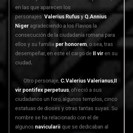
en las que aparecen los
personajes
V
a
lerius Rufus
y
Q.Annius
Niger
agradeciendo a los Flavios la
consecución de la ciudadanía romana para
ellos y su familia
per honorem
, o sea, tras
desempeñar, en este el cargo de
II vir
en su
ciudad
.
Otro personaje,
C.Valerius Valerianus
,
II
vir pontifex perpetuus
, ofreció a sus
ciudadanos un foro, algunos templos, cinco
estatuas de dioses y otras tantas suyas. Su
nombre se ha relacionado con el de
algunos
navicularii
que se dedicaban al