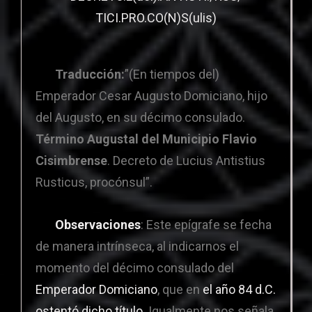
TICI.PRO.CO(N)S(ulis)
Traducción:
”(En tiempos del)
Emperador Cesar Augusto Domiciano, hijo
del Augusto, en su décimo consulado.
Término Augustal del Municipio Flavio
Cisimbrense
. Decreto de Lucius Antistius
Rusticus, procónsul”.
Observaciones
: Este epígrafe se fecha
de manera intrínseca, al indicarnos el
momento del décimo consulado del
Emperador Domiciano
, que e
n
el año 84 d.C.
ostentó dicho título
. Igualmente nos señala