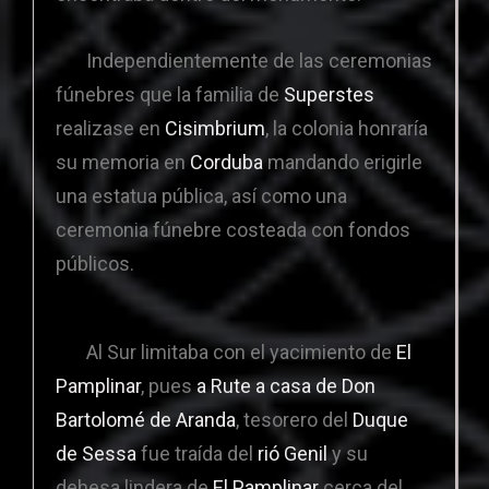
Independientemente de las ceremonias
fúnebres que la familia de
Superstes
realizase en
Cisimbrium
, la colonia honraría
su memoria en
Corduba
mandando erigirle
una estatua pública, así como una
ceremonia fúnebre costeada con fondos
públicos.
Al Sur limitaba con el yacimiento de
El
Pamplinar
, pues
a Rute a casa de Don
Bartolomé de Aranda
, tesorero del
Duque
de Sessa
fue traída del
rió Genil
y su
dehesa lindera de
El Pamplinar
cerca del