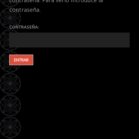
contraseña. Para verlo introduce la
contraseña.
CONTRASEÑA: