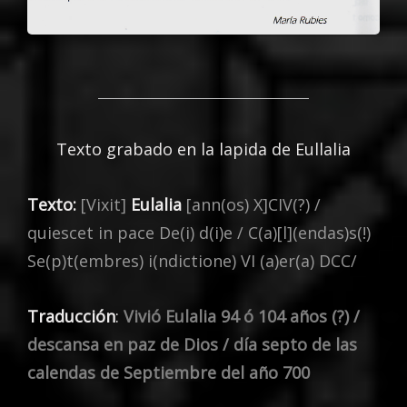
Texto grabado en la lapida de Eullalia
Texto:
[Vixit]
Eulalia
[ann(os) X]CIV(?) /
quiescet in pace De(i) d(i)e / C(a)[l](endas)s(!)
Se(p)t(embres) i(ndictione) VI (a)er(a) DCC/
Traducción
:
Vivió Eulalia
94 ó 104 años (?) /
descansa en paz de Dios / día septo de las
calendas de Septiembre del año 700