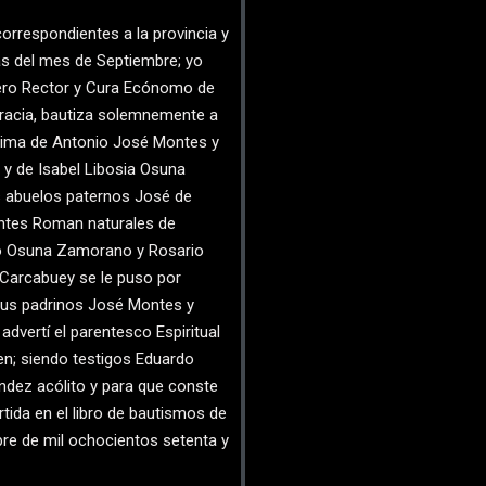
respondientes a la provincia y
s del mes de Septiembre; yo
tero Rector y Cura Ecónomo de
Gracia, bautiza solemnemente a
gítima de Antonio José Montes y
 y de Isabel Libosia Osuna
s abuelos paternos José de
ntes Roman naturales de
o Osuna Zamorano y Rosario
 Carcabuey se le puso por
sus padrinos José Montes y
dvertí el parentesco Espiritual
en; siendo testigos Eduardo
ndez acólito y para que conste
rtida en el libro de bautismos de
re de mil ochocientos setenta y