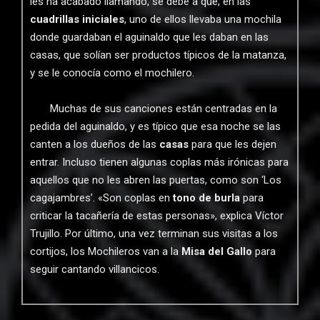
les ha acabado llamando, se debe a que, en las
cuadrillas iniciales
, uno de ellos llevaba una mochila
donde guardaban el aguinaldo que les daban en las
casas, que solían ser productos típicos de la matanza,
y se le conocía como el mochilero.
Muchas de sus canciones están centradas en la
pedida del aguinaldo, y es típico que esa noche se las
canten a los dueños de las
casas
para que les dejen
entrar. Incluso tienen algunas coplas más irónicas para
aquellos que no les abren las puertas, como son ‘Los
cagajambres’. «Son coplas en
tono de burla
para
criticar la tacañería de estas personas», explica Víctor
Trujillo. Por último, una vez terminan sus visitas a los
cortijos, los Mochileros van a la
Misa del Gallo
para
seguir cantando villancicos.