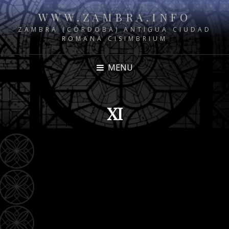
WWW.ZAMBRA.INFO
ZAMBRA (CÓRDOBA) ANTIGUA CIUDAD
ROMANA CISIMBRIUM
MENU
XI