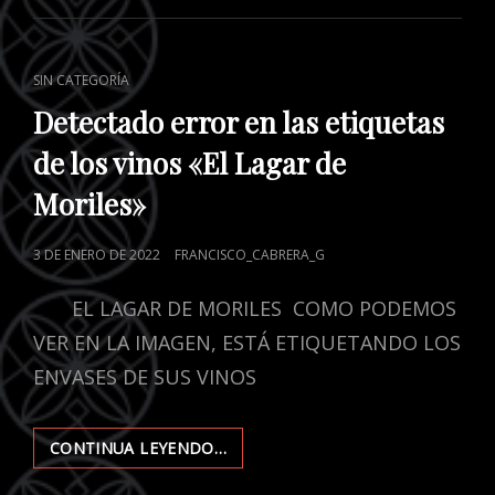
ZAMBRA
CAT
SIN CATEGORÍA
LINKS
Detectado error en las etiquetas
de los vinos «El Lagar de
Moriles»
POSTED
3 DE ENERO DE 2022
FRANCISCO_CABRERA_G
ON
EL LAGAR DE MORILES COMO PODEMOS
VER EN LA IMAGEN, ESTÁ ETIQUETANDO LOS
ENVASES DE SUS VINOS
CONTINUA LEYENDO…
DETECTADO
ERROR
EN