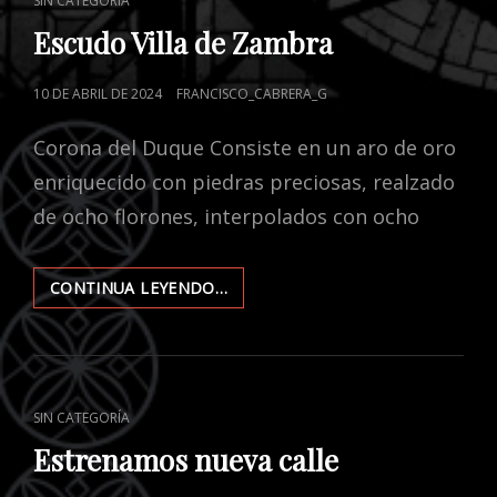
CAT
SIN CATEGORÍA
LINKS
Escudo Villa de Zambra
POSTED
10 DE ABRIL DE 2024
FRANCISCO_CABRERA_G
ON
Corona del Duque Consiste en un aro de oro
enriquecido con piedras preciosas, realzado
de ocho florones, interpolados con ocho
CONTINUA LEYENDO…
ESCUDO
VILLA
DE
ZAMBRA
CAT
SIN CATEGORÍA
LINKS
Estrenamos nueva calle