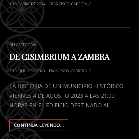
POSTED
10 DE ABRIL DE 2024
FRANCISCO_CABRERA_G
ON
CAT
SIN CATEGORÍA
LINKS
DE CISIMBRIUM A ZAMBRA
POSTED
30 DE JULIO DE 2023
FRANCISCO_CABRERA_G
ON
LA HISTORIA DE UN MUNICIPIO HISTÓRICO
VIERNES 4 DE AGOSTO 2023 A LAS 21:00
HORAS EN EL EDIFICIO DESTINADO AL
CONTINUA LEYENDO…
DE
CISIMBRIUM
A