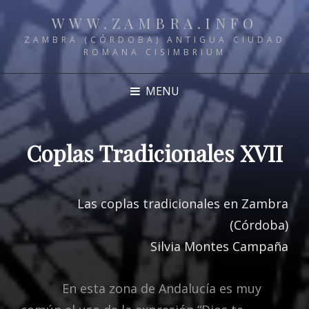
WWW.ZAMBRA.INFO
ZAMBRA (CÓRDOBA) ANTIGUA CIUDAD
ROMANA CISIMBRIUM
MENU
Coplas Tradicionales XVII
Las coplas tradicionales en Zambra
(Córdoba)
Silvia Montes Campaña
En esta zona de Andalucía es muy