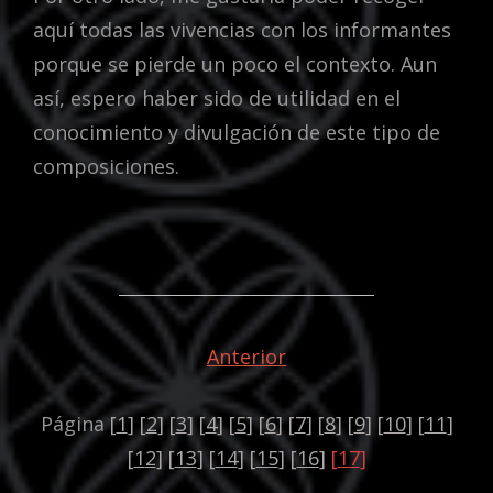
aquí todas las vivencias con los informantes
porque se pierde un poco el contexto. Aun
así, espero haber sido de utilidad en el
conocimiento y divulgación de este tipo de
composiciones.
Anterior
Página
[
1
] [
2
] [
3
] [
4
] [
5
] [
6
] [
7
] [
8
] [
9
] [
10
] [
11
]
[
1
2
]
[
13
]
[
14
] [
15
] [
16
]
[
17
]